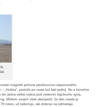
.
íb,
lak
medzi magické pohoria pieskovcovo-vápencového
 – „Hrdina“, pretože po ceste bol fakt jediný. No a konečne
 len jedna veľká rodina pod vedením šejchovho syna,
og. Môžem svojich však ubezpečiť, že táto osada je
 70 rokov, už nekočujú, ale doteraz sa odmietajú