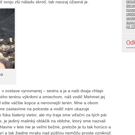
ť svoju zlú náladu skrotí, tak naozaj úžasná je.
janu
dece
nove
októ
sept
augu
júl 2
Od
na
v zostave vyrovnanej – sestra a ja a naši dvaja chlapi.
ného terénu výkrikmi a smiechom, náš vodič Mehmet jej
l ešte väčšie kopce a nerovnejší terén. Mne a obom
čne zastavíme na polceste a vodič nám ukazuje
fúka šialený vietor, ale my traja sme vďační za tých pár
 je jediný malinký obláčik na oblohe, ktorý sme nazvali
lavne v lete nie je veľmi bežné, pretože je tu tak horúco a
rí a tak žiadne mraky nad púšťou nemôžu proste vzniknúť.