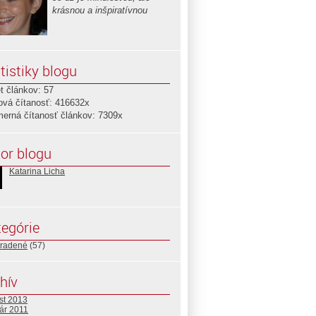
krásnou a inšpiratívnou
tistiky blogu
t článkov: 57
ová čítanosť: 416632x
merná čítanosť článkov: 7309x
or blogu
Katarina Licha
egórie
radené
(57)
hív
st 2013
ár 2011