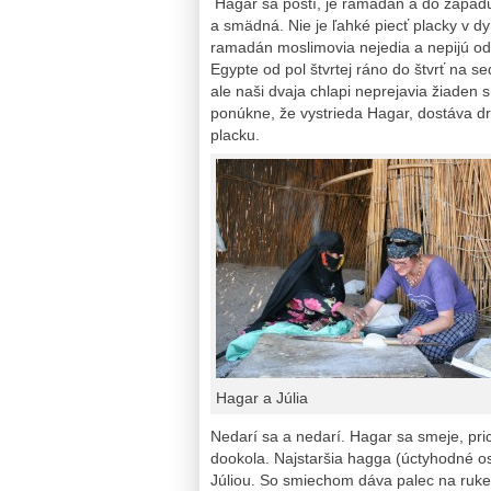
Hagar sa postí, je ramadán a do západu
a smädná. Nie je ľahké piecť placky v d
ramadán moslimovia nejedia a nepijú od v
Egypte od pol štvrtej ráno do štvrť na 
ale naši dvaja chlapi neprejavia žiaden s
ponúkne, že vystrieda Hagar, dostáva dr
placku.
Hagar a Júlia
Nedarí sa a nedarí. Hagar sa smeje, pr
dookola. Najstaršia hagga (úctyhodné o
Júliou. So smiechom dáva palec na ruke d