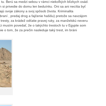
ú tu. Berú sa medzi sebou v rámci niekoľkých blízkych osád.
 si privedie do domu len beduínku. Oni sa ani necítia byť
ajú svoje zákony a svoj spôsob života. Kriminalita
braní , predaj drog a fajčenie hašišu) pretože sa navzájom
tresty, za krádež odťatie pravej ruky, za manželskú neveru
ci musím povedať, že o takýchto trestoch tu v Egypte som
ie o tom, že za prečin nasleduje taký trest, im bráni