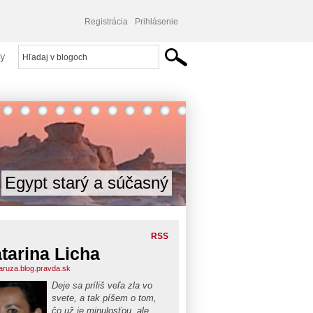
Registrácia
Prihlásenie
y
Egypt starý a súčasný
RSS
tarina Licha
aruza.blog.pravda.sk
Deje sa príliš veľa zla vo
svete, a tak píšem o tom,
čo už je minulosťou, ale