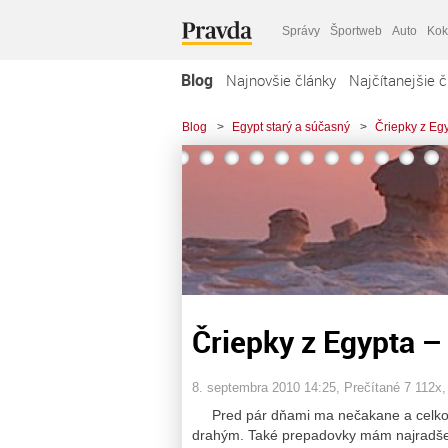
Správy
Športweb
Auto
Kok
Blog
Najnovšie články
Najčítanejšie č
Blog
>
Egypt starý a súčasný
>
Čriepky z Egy
Čriepky z Egypta – 
8. septembra 2010 14:25
, Prečítané 7 112x
Pred pár dňami ma nečakane a celkom n
drahým. Také prepadovky mám najradšej 