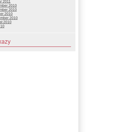
ár 2011
mber 2010
mber 2010
ber 2010
ember 2010
st 2010
010
kazy