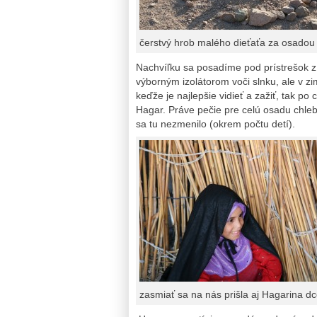
čerstvý hrob malého dieťaťa za osadou
Nachvíľku sa posadíme pod prístrešok z p
výborným izolátorom voči slnku, ale v zi
keďže je najlepšie vidieť a zažiť, tak 
Hagar. Práve pečie pre celú osadu chlebo
sa tu nezmenilo (okrem počtu detí).
zasmiať sa na nás prišla aj Hagarina d