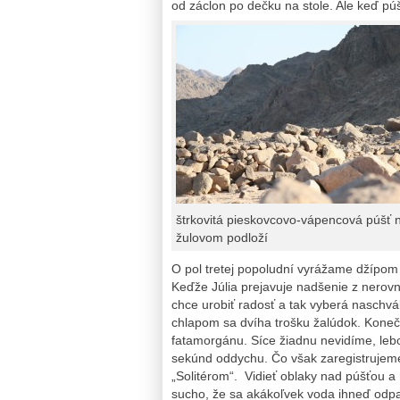
od záclon po dečku na stole. Ale keď púš
štrkovitá pieskovcovo-vápencová púšť 
žulovom podloží
O pol tretej popoludní vyrážame džípom 
Keďže Júlia prejavuje nadšenie z nerov
chce urobiť radosť a tak vyberá naschvá
chlapom sa dvíha trošku žalúdok. Kone
fatamorgánu. Síce žiadnu nevidíme, lebo 
sekúnd oddychu. Čo však zaregistrujeme,
„Solitérom“. Vidieť oblaky nad púšťou a h
sucho, že sa akákoľvek voda ihneď odpa