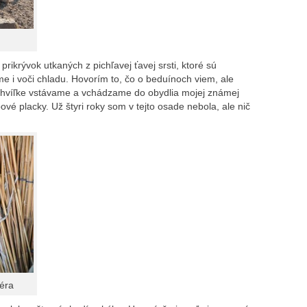
rikrývok utkaných z pichľavej ťavej srsti, ktoré sú
me i voči chladu. Hovorím to, čo o beduínoch viem, ale
po chvíľke vstávame a vchádzame do obydlia mojej známej
vé placky. Už štyri roky som v tejto osade nebola, ale nič
céra