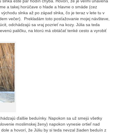
 slnka ešte pár hodín chýba. Hovorí, že je veľmi unavená
yme a takej horúčave o hlade a hlavne o smäde (cez
ýchodu slnka až po západ slnka, čo je teraz v lete tu v
sedem večer). Prekladám toto posťažovanie mojej návšteve,
úcit, odchádzajú sa vraj pozrieť na kozy. Júlia sa teda
evenú paličku, na ktorú má obtáčať tenké cesto a vyrobiť
ichádzajú ďalšie beduínky. Napokon sa už smejú všetky
slovenie moslimskej ženy) napokon vynesie ortieľ nad
ole a hovorí, že Júliu by si teda nevzal žiaden beduín z