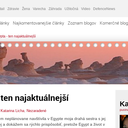
tail
Zdravie
Žena
Varecha
Záhrada
Užitočná
Video
DefenceNews
lánky
Najkomentovanejšie články
Zoznam blogov
Komerčné blog
pta - ten najaktuálnejší
ten najaktuálnejší
Ka
pustn
,
Katarina Licha
,
Nezaradené
eplánovane navštívila v Egypte moja drahá sestra s jej
a dokážem sa rýchlo prispôsobiť, pretože Egypt a život v