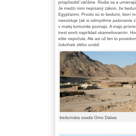
prispôsobiť väčšine. Rodia sa a umieraj
Je medzi nimi nepísaný zákon, že beduín
Egypťanmi. Prosto sú to beduíni, ktorí m
neexistuje (ak si odmyslíme pašovanie z
v malej komunite poznajú. A majú prísne 
trest smrti napríklad ukameňovaním. Ho
ešte nepočula. Ale asi už len to povedom
čokoľvek zlého urobiť.
beduínska osada Omo Dalwa