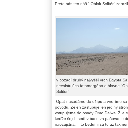
Preto nás ten náš “ Oblak Solitér“ zarazil
v pozadí druhý najvyšší vrch Egypta Šaj
neexistujúca fatamorgána a hlavne "Ob
Solitér"
Opäť nasadáme do džípu a vnoríme sa 
pôvodu. Zeleň zastupuje len jediný strom
vstupujeme do osady Omo Dalwa. Žije tu
keďže šejch sedí v base za pašovanie dr
naozajstná. Títo beduíni sú tu už takmer