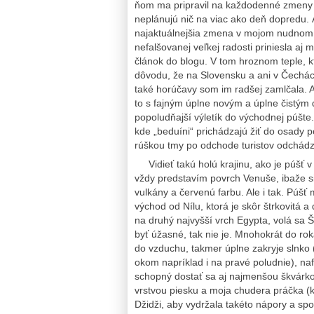
ňom ma pripravil na každodenné zmeny 
neplánujú nič na viac ako deň dopredu.
najaktuálnejšia zmena v mojom nudnom 
nefalšovanej veľkej radosti priniesla aj 
článok do blogu. V tom hroznom teple, k
dôvodu, že na Slovensku a ani v Čechách
také horúčavy som im radšej zamlčala. 
to s fajným úplne novým a úplne čistým 
popoludňajší výletík do východnej púšte
kde „beduíni“ prichádzajú žiť do osady p
rúškou tmy po odchode turistov odchádza
Vidieť takú holú krajinu, ako je púšť 
vždy predstavím povrch Venuše, ibaže si
vulkány a červenú farbu. Ale i tak. Púš
východ od Nílu, ktorá je skôr štrkovitá
na druhý najvyšší vrch Egypta, volá sa Š
byť úžasné, tak nie je. Mnohokrát do rok
do vzduchu, takmer úplne zakryje slnko 
okom napríklad i na pravé poludnie), na
schopný dostať sa aj najmenšou škvárko
vrstvou piesku a moja chudera práčka (k
Džidži, aby vydržala takéto nápory a spo