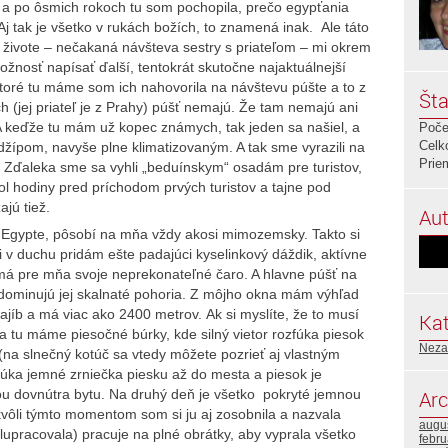
a po ôsmich rokoch tu som pochopila, prečo egypťania
Aj tak je všetko v rukách božích, to znamená inak. Ale táto
živote – nečakaná návšteva sestry s priateľom – mi okrem
možnosť napísať ďalší, tentokrát skutočne najaktuálnejší
toré tu máme som ich nahovorila na návštevu púšte a to z
Šta
 (jej priateľ je z Prahy) púšť nemajú. Že tam nemajú ani
A keďže tu mám už kopec známych, tak jeden sa našiel, a
Poče
Celk
džípom, navyše plne klimatizovaným. A tak sme vyrazili na
Prie
. Zďaleka sme sa vyhli „beduínskym“ osadám pre turistov,
ol hodiny pred príchodom prvých turistov a tajne pod
jú tiež.
Aut
v Egypte, pôsobí na mňa vždy akosi mimozemsky. Takto si
 v duchu pridám ešte padajúci kyselinkový dáždik, aktívne
ť má pre mňa svoje neprekonateľné čaro. A hlavne púšť na
 a dominujú jej skalnaté pohoria. Z môjho okna mám výhľad
ajíb a má viac ako 2400 metrov. Ak si myslíte, že to musí
Kat
a tu máme piesočné búrky, kde silný vietor rozfúka piesok
Neza
(na slnečný kotúč sa vtedy môžete pozrieť aj vlastným
fúka jemné zrniečka piesku až do mesta a piesok je
u dovnútra bytu. Na druhý deň je všetko pokryté jemnou
Arc
vôli týmto momentom som si ju aj zosobnila a nazvala
augu
lupracovala) pracuje na plné obrátky, aby vyprala všetko
febru