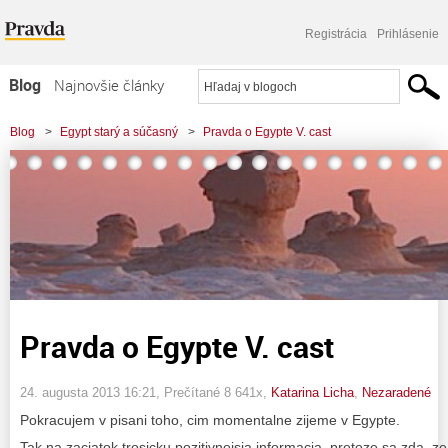
Registrácia
Prihlásenie
Blog
Najnovšie články
Najčítanejšie články
Blog
>
Egypt starý a súčasný
>
Pravda o Egypte V. cast
Najkomentovanejšie články
Zoznam blogov
Komerčné blogy
Pravda o Egypte V. cast
24. augusta 2013 16:21
, Prečítané 8 641x,
Katarina Licha
,
Nezaradené
Pokracujem v pisani toho, cim momentalne zijeme v Egypte.
Tak na zaciatok trosicku pozitivnejsia informacia, pretoze sa zda, ze