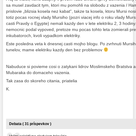
sa musel zavdacit tym, ktori mu pomohli na slobodu z vazenia / H
prislovie „blizsia kosela nez kabat“, takze ta kosela, ktoru Mursi no
totiz pocas rocnej vlady Mursiho (pozri viacej info o roku vlady Mur
casti Pravdy o Egypte) nemali kazdy den v lete elektriku 2, 3 hodiny.
nemocnic podal vypoved, pretoze mu pocas tohto leta zomierali pr
inkubatoroch, kvoli vypadkom elektriky.
Este posledna veta k dnesnej casti mojho blogu. Po zvrhnuti Mursiho,
tunelov, mame elektriku kazdy den bez problemov
Nabuduce si povieme cosi o zatykani lidrov Moslimskeho Bratstva a
Mubaraka do domaceho vazenia.
Tak zasa do skoreho citania, priatelia
K.
Debata ( 31 príspevkov )