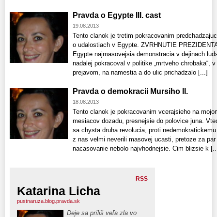
Pravda o Egypte III. cast
19.08.2013
Tento clanok je tretim pokracovanim predchadzaju
o udalostiach v Egypte. ZVRHNUTIE PREZIDENTA
Egypte najmasovejsia demonstracia v dejinach lud
nadalej pokracoval v politike „mrtveho chrobaka“, v
prejavom, na namestia a do ulic prichadzalo [...]
Pravda o demokracii Mursiho II.
18.08.2013
Tento clanok je pokracovanim vcerajsieho na mojo
mesiacov dozadu, presnejsie do polovice juna. Vte
sa chysta druha revolucia, proti nedemokratickemu
z nas velmi neverili masovej ucasti, pretoze za pa
nacasovanie nebolo najvhodnejsie. Cim blizsie k [..
RSS
Katarina Licha
pustnaruza.blog.pravda.sk
Deje sa príliš veľa zla vo