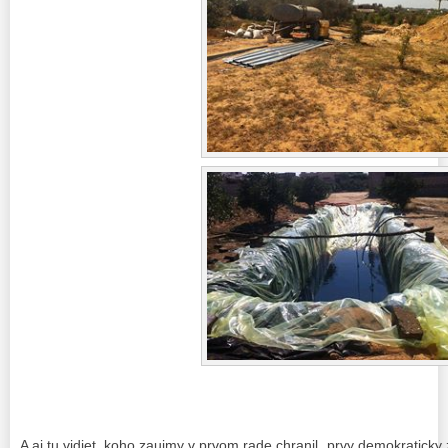
A aj tu vidiet, koho zaujmy v prvom rade chranil „prvy demokraticky