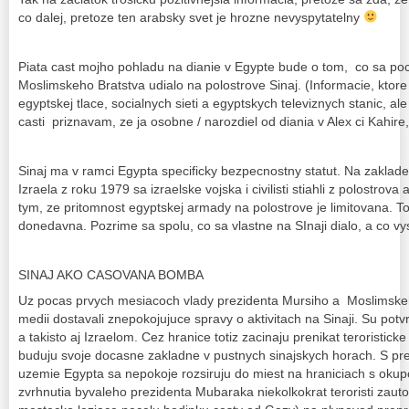
co dalej, pretoze ten arabsky svet je hrozne nevyspytatelny
Piata cast mojho pohladu na dianie v Egypte bude o tom, co sa po
Moslimskeho Bratstva udialo na polostrove Sinaj. (Informacie, ktor
egyptskej tlace, socialnych sieti a egyptskych televiznych stanic, a
casti priznavam, ze ja osobne / narozdiel od diania v Alex ci Kahire,
Sinaj ma v ramci Egypta specificky bezpecnostny statut. Na zaklad
Izraela z roku 1979 sa izraelske vojska i civilisti stiahli z polostrova
tym, ze pritomnost egyptskej armady na polostrove je limitovana. To
donedavna. Pozrime sa spolu, co sa vlastne na SInaji dialo, a co vy
SINAJ AKO CASOVANA BOMBA
Uz pocas prvych mesiacoch vlady prezidenta Mursiho a Moslimske
medii dostavali znepokojujuce spravy o aktivitach na Sinaji. Su pot
a takisto aj Izraelom. Cez hranice totiz zacinaju prenikat teroristicke
buduju svoje docasne zakladne v pustnych sinajskych horach. S pre
uzemie Egypta sa nepokoje rozsiruju do miest na hraniciach s o
zvrhnutia byvaleho prezidenta Mubaraka niekolkokrat teroristi zautoc