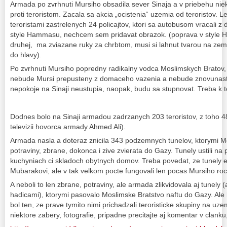
Armada po zvrhnuti Mursiho obsadila sever Sinaja a v priebehu niek
proti teroristom. Zacala sa akcia „ocistenia“ uzemia od teroristov. 
teroristami zastrelenych 24 policajtov, ktori sa autobusom vracali z
style Hammasu, nechcem sem pridavat obrazok. (poprava v style 
druhej, ma zviazane ruky za chrbtom, musi si lahnut tvarou na zem a
do hlavy).
Po zvrhnuti Mursiho popredny radikalny vodca Moslimskych Bratov, B
nebude Mursi prepusteny z domaceho vazenia a nebude znovunasto
nepokoje na Sinaji neustupia, naopak, budu sa stupnovat. Treba k 
Dodnes bolo na Sinaji armadou zadrzanych 203 teroristov, z toho 48
televizii hovorca armady Ahmed Ali).
Armada nasla a doteraz znicila 343 podzemnych tunelov, ktorymi M
potraviny, zbrane, dokonca i zive zvierata do Gazy. Tunely ustili na 
kuchyniach ci skladoch obytnych domov. Treba povedat, ze tunely exis
Mubarakovi, ale v tak velkom pocte fungovali len pocas Mursiho roc
A neboli to len zbrane, potraviny, ale armada zlikvidovala aj tunely 
hadicami), ktorymi pasovalo Moslimske Bratstvo naftu do Gazy. Ale 
bol ten, ze prave tymito nimi prichadzali teroristicke skupiny na uze
niektore zabery, fotografie, pripadne precitajte aj komentar v clanku,