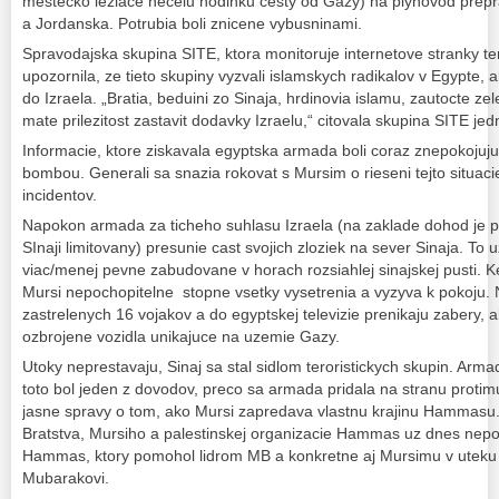
mestecko leziace necelu hodinku cesty od Gazy) na plynovod prepra
a Jordanska. Potrubia boli znicene vybusninami.
Spravodajska skupina SITE, ktora monitoruje internetove stranky ter
upozornila, ze tieto skupiny vyzvali islamskych radikalov v Egypte, 
do Izraela. „Bratia, beduini zo Sinaja, hrdinovia islamu, zautocte z
mate prilezitost zastavit dodavky Izraelu,“ citovala skupina SITE j
Informacie, ktore ziskavala egyptska armada boli coraz znepokojuju
bombou. Generali sa snazia rokovat s Mursim o rieseni tejto situaci
incidentov.
Napokon armada za ticheho suhlasu Izraela (na zaklade dohod je 
SInaji limitovany) presunie cast svojich zloziek na sever Sinaja. To u
viac/menej pevne zabudovane v horach rozsiahlej sinajskej pusti. Ke
Mursi nepochopitelne stopne vsetky vysetrenia a vyzyva k pokoju. N
zastrelenych 16 vojakov a do egyptskej televizie prenikaju zabery,
ozbrojene vozidla unikajuce na uzemie Gazy.
Utoky neprestavaju, Sinaj sa stal sidlom teroristickych skupin. Arma
toto bol jeden z dovodov, preco sa armada pridala na stranu protim
jasne spravy o tom, ako Mursi zapredava vlastnu krajinu Hammasu
Bratstva, Mursiho a palestinskej organizacie Hammas uz dnes nepoc
Hammas, ktory pomohol lidrom MB a konkretne aj Mursimu v uteku z
Mubarakovi.