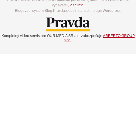
vydavateľ,
viac info
.
Blogovací systém Blog.Pravda.sk beží na technológií Wordpress.
Kompletný video servis pre OUR MEDIA SR a.s. zabezpečuje
ARBERTO GROUP
s.r.o.
.