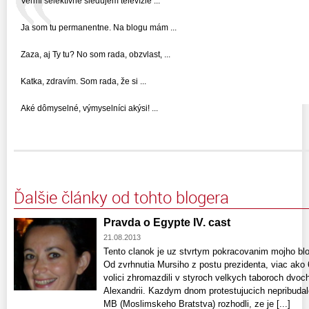
Veľmi selektívne sledujem televízie ...
Ja som tu permanentne. Na blogu mám ...
Zaza, aj Ty tu? No som rada, obzvlast, ...
Katka, zdravím. Som rada, že si ...
Aké dômyselné, výmyselníci akýsi! ...
Ďalšie články od tohto blogera
Pravda o Egypte IV. cast
21.08.2013
Tento clanok je uz stvrtym pokracovanim mojho blo
Od zvrhnutia Mursiho z postu prezidenta, viac ako 
volici zhromazdili v styroch velkych taboroch dvoc
Alexandrii. Kazdym dnom protestujucich nepribudalo
MB (Moslimskeho Bratstva) rozhodli, ze je [...]