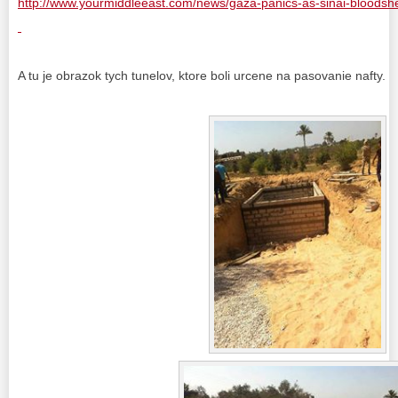
http://www.yourmiddleeast.com/news/gaza-panics-as-sinai-bloodsh
A tu je obrazok tych tunelov, ktore boli urcene na pasovanie nafty.