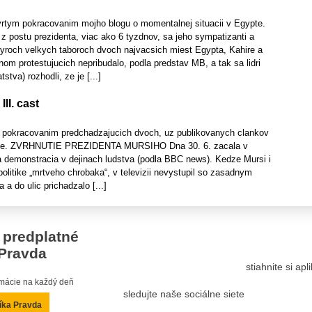
tvrtym pokracovanim mojho blogu o momentalnej situacii v Egypte.
z postu prezidenta, viac ako 6 tyzdnov, sa jeho sympatizanti a
styroch velkych taboroch dvoch najvacsich miest Egypta, Kahire a
om protestujucich nepribudalo, podla predstav MB, a tak sa lidri
tva) rozhodli, ze je [...]
II. cast
im pokracovanim predchadzajucich dvoch, uz publikovanych clankov
ypte. ZVRHNUTIE PREZIDENTA MURSIHO Dna 30. 6. zacala v
 demonstracia v dejinach ludstva (podla BBC news). Kedze Mursi i
politike „mrtveho chrobaka“, v televizii nevystupil so zasadnym
a do ulic prichadzalo [...]
 predplatné
Pravda
stiahnite si ap
ormácie na každý deň
sledujte naše sociálne siete
íka Pravda