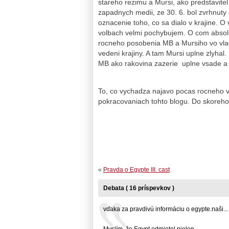
stareho rezimu a Mursi, ako predstavit
zapadnych medii, ze 30. 6. bol zvrhnuty 
oznacenie toho, co sa dialo v krajine. 
volbach velmi pochybujem. O com absol
rocneho posobenia MB a Mursiho vo vlade
vedeni krajiny. A tam Mursi uplne zlyhal.
MB ako rakovina zazerie uplne vsade a
To, co vychadza najavo pocas rocneho vl
pokracovaniach tohto blogu. Do skoreho c
«
Pravda o Egypte III. cast
Debata ( 16 príspevkov )
vďaka za pravdivú informáciu o egypte.naši... .
Myslím, že Egypt odmietol nielen ...