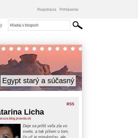
Registrácia
Prihlásenie
y
Egypt starý a súčasný
RSS
tarina Licha
aruza.blog.pravda.sk
Deje sa príliš veľa zla vo
svete, a tak píšem o tom,
čo už je minulosťou, ale