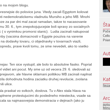
eho na mojom blogu.
esnejsie do polovice juna. Vtedy zacali Egyptom kolovat
roti nedemokratickemu vladnutiu Mursiho a jeho MB. Mnohi
etoze za par dni mal zacat ramadan, takze to nacasovanie
Šta
mu 30. 6., tym znepokojujucejsie boli spravy zo socialnych
nic ( s vynimkou promorsi stanic). Ludia zacinali nakupovat
Poče
Celk
omby (vacsina domacnosti v Egypte pouziva na varenie
Prie
na dodavky tovaru, ci objednavky v tovarnach viazli,
dopredu, prave kvoli tomu, ze sme nevedeli, ako to vsetko
Aut
ejav. Ten sice vystupil, ale bolo to absolutne fiasko. Poprial
vidiet ani pocut. My sme uz od vecera 29. 6. sledovali az
 prejavom, ale hlavne sklamani politikou MB zacinali naplnat
Kat
lizila dohodnuta hodina zaciatku druhej revolucie, zvolana
li ulice.
Neza
la praskat vo svikoch, doslova. Tu v Alex stala hlava na
zaplnene protestujucimi do posledneho miestecka, vsade sa
Arc
cala sa najmasovejsia demonstracia v dejinach (ako ju
augu
febru