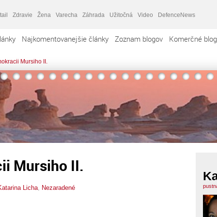
tail
Zdravie
Žena
Varecha
Záhrada
Užitočná
Video
DefenceNews
lánky
Najkomentovanejšie články
Zoznam blogov
Komerčné blog
kracii Mursiho II.
i Mursiho II.
Ka
pustn
Katarina Licha
,
Nezaradené