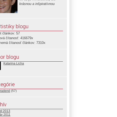
krásnou a inšpiratívnou
tistiky blogu
t článkov: 57
ová čítanosť: 416679x
merná čítanosť článkov: 7310x
or blogu
Katarina Licha
egórie
radené
(57)
hív
st 2013
ár 2011