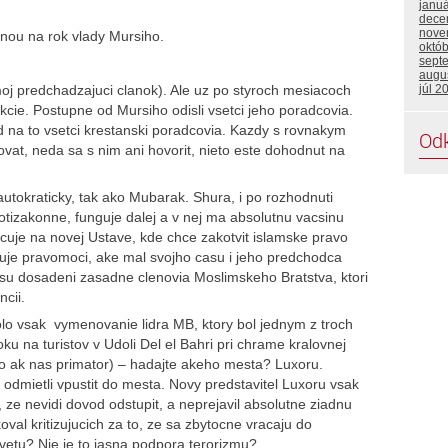
janu
dece
nove
 mnou na rok vlady Mursiho.
októ
sept
augu
oj predchadzajuci clanok). Ale uz po styroch mesiacoch
júl 2
nkcie. Postupne od Mursiho odisli vsetci jeho poradcovia.
 na to vsetci krestanski poradcovia. Kazdy s rovnakym
Od
t, neda sa s nim ani hovorit, nieto este dohodnut na
utokraticky, tak ako Mubarak. Shura, i po rozhodnuti
rotizakonne, funguje dalej a v nej ma absolutnu vacsinu
cuje na novej Ustave, kde chce zakotvit islamske pravo
ruje pravomoci, ake mal svojho casu i jeho predchodca
 su dosadeni zasadne clenovia Moslimskeho Bratstva, ktori
ncii.
lo vsak vymenovanie lidra MB, ktory bol jednym z troch
ku na turistov v Udoli Del el Bahri pri chrame kralovnej
o ak nas primator) – hadajte akeho mesta? Luxoru.
ho odmietli vpustit do mesta. Novy predstavitel Luxoru vsak
, ze nevidi dovod odstupit, a neprejavil absolutne ziadnu
val kritizujucich za to, ze sa zbytocne vracaju do
 svetu? Nie je to jasna podpora terorizmu?