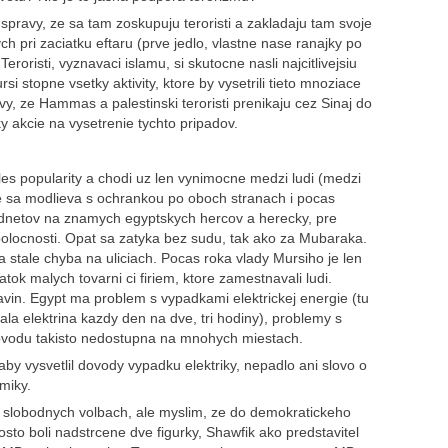
spravy, ze sa tam zoskupuju teroristi a zakladaju tam svoje
ch pri zaciatku eftaru (prve jedlo, vlastne nase ranajky po
oristi, vyznavaci islamu, si skutocne nasli najcitlivejsiu
 stopne vsetky aktivity, ktore by vysetrili tieto mnoziace
y, ze Hammas a palestinski teroristi prenikaju cez Sinaj do
y akcie na vysetrenie tychto pripadov.
kles popularity a chodi uz len vynimocne medzi ludi (medzi
de sa modlieva s ochrankou po oboch stranach i pocas
odnetov na znamych egyptskych hercov a herecky, pre
olocnosti. Opat sa zatyka bez sudu, tak ako za Mubaraka.
cia stale chyba na uliciach. Pocas roka vlady Mursiho je len
atok malych tovarni ci firiem, ktore zamestnavali ludi.
vin. Egypt ma problem s vypadkami elektrickej energie (tu
la elektrina kazdy den na dve, tri hodiny), problemy s
odovodu takisto nedostupna na mnohych miestach.
, aby vysvetlil dovody vypadku elektriky, nepadlo ani slovo o
omiky.
ch slobodnych volbach, ale myslim, ze do demokratickeho
sto boli nadstrcene dve figurky, Shawfik ako predstavitel