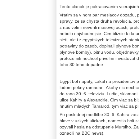
Tento clanok je pokracovanim vcerajsi
Vratim sa v nom par mesiacov dozadu, pr
spravy, ze sa chysta druha revolucia, p
z nas velmi neverili masovej ucasti, pr
nebolo najvhodnejsie. Cim blizsie k datu
sieti, ale i z egyptskych televiznych sta
potraviny do zasob, doplnali plynove b
plynove bomby), pitnu vodu, objednavky 
pretoze nik nechcel privelmi investovat 
toho 30.teho dopadne.
Egypt bol napaty, cakal na prezidentov pr
ludom pekny ramadan. Akoby nic nechcel 
do rana 30. 6. televiziu. Ludia, sklamani
ulice Kahiry a Alexandrie. Cim viac sa b
hnutim mladych Tamarod, tym viac sa plni
Po poslednej modlitbe 30. 6. Kahira zaca
hlave v uzkych ulickach, namestia boli 
ozyvali hesla na odstupenie Mursiho. Za
oznacili na BBC news).