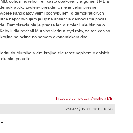
el MB, cohosi noveho. Ten casto opakovany argument MB a
demokraticky zvoleny prezident, nie je velmi presne
O vybere kandidatov velmi pochybujem, o demokratickych
utne nepochybujem je uplna absencia demokracie pocas
. Demokracia nie je predsa len o zvoleni, ale hlavne o
 Keby ludia nechali Mursiho vladnut styri roky, za ten cas sa
 krajina sa ocitne na samom ekonomickom dne.
adnutia Mursiho a cim krajina zije teraz napisem v dalsich
itania, priatelia.
Pravda o demokracii Mursiho a MB
»
Posledný 19. 08. 2013, 16:20
..