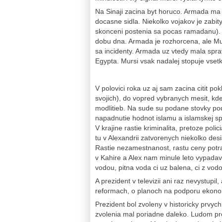
Na Sinaji zacina byt horuco. Armada ma 
docasne sidla. Niekolko vojakov je zabity
skonceni postenia sa pocas ramadanu). Ter
dobu dna. Armada je rozhorcena, ale Mursi
sa incidenty. Armada uz vtedy mala sprav
Egypta. Mursi vsak nadalej stopuje vsetk
V polovici roka uz aj sam zacina citit po
svojich), do vopred vybranych mesit, k
modlitieb. Na sude su podane stovky p
napadnutie hodnot islamu a islamskej sp
V krajine rastie kriminalita, pretoze poli
tu v Alexandrii zatvorenych niekolko desi
Rastie nezamestnanost, rastu ceny potra
v Kahire a Alex nam minule leto vypadava
vodou, pitna voda ci uz balena, ci z v
A prezident v televizii ani raz nevystupil
reformach, o planoch na podporu ekon
Prezident bol zvoleny v historicky prvy
zvolenia mal poriadne daleko. Ludom pro