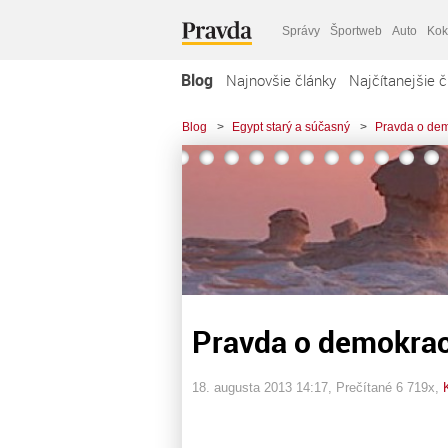
Správy
Športweb
Auto
Kok
Blog
Najnovšie články
Najčítanejšie č
Blog
>
Egypt starý a súčasný
>
Pravda o demo
Pravda o demokraci
18. augusta 2013 14:17
, Prečítané 6 719x,