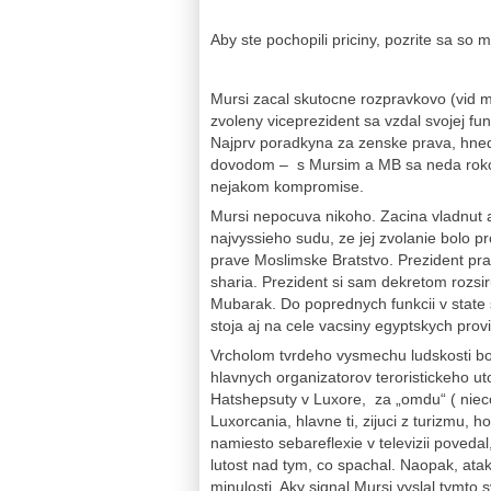
Aby ste pochopili priciny, pozrite sa so
Mursi zacal skutocne rozpravkovo (vid m
zvoleny viceprezident sa vzdal svojej fu
Najprv poradkyna za zenske prava, hned
dovodom – s Mursim a MB sa neda rokova
nejakom kompromise.
Mursi nepocuva nikoho. Zacina vladnut a
najvyssieho sudu, ze jej zvolanie bolo p
prave Moslimske Bratstvo. Prezident pra
sharia. Prezident si sam dekretom rozsi
Mubarak. Do poprednych funkcii v state
stoja aj na cele vacsiny egyptskych provi
Vrcholom tvrdeho vysmechu ludskosti bo
hlavnych organizatorov teroristickeho uto
Hatshepsuty v Luxore, za „omdu“ ( niec
Luxorcania, hlavne ti, zijuci z turizmu, 
namiesto sebareflexie v televizii povedal
lutost nad tym, co spachal. Naopak, atako
minulosti. Aky signal Mursi vyslal tymto