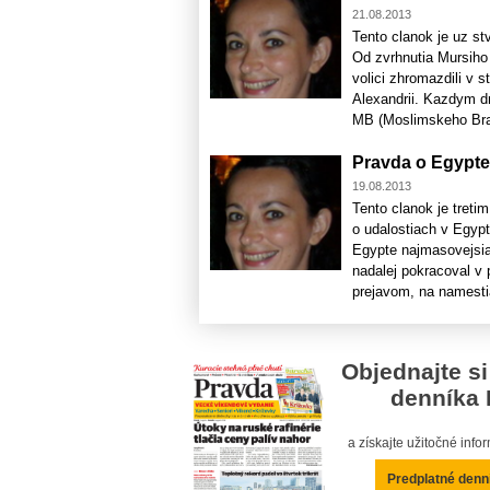
21.08.2013
Tento clanok je uz s
Od zvrhnutia Mursiho 
volici zhromazdili v 
Alexandrii. Kazdym dn
MB (Moslimskeho Brats
Pravda o Egypte I
19.08.2013
Tento clanok je tret
o udalostiach v Eg
Egypte najmasovejsia
nadalej pokracoval v 
prejavom, na namestia 
Objednajte si
denníka 
a získajte užitočné inf
Predplatné denn