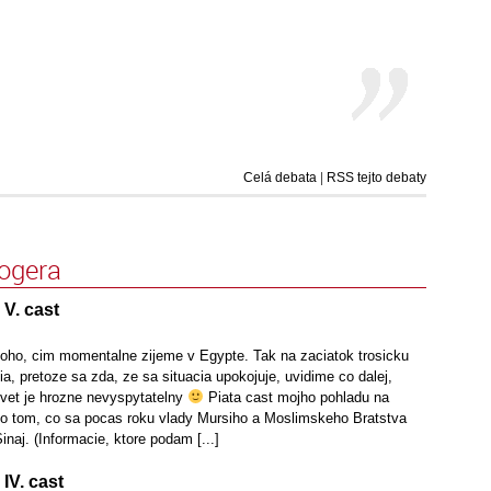
Celá debata
|
RSS tejto debaty
logera
V. cast
toho, cim momentalne zijeme v Egypte. Tak na zaciatok trosicku
ia, pretoze sa zda, ze sa situacia upokojuje, uvidime co dalej,
svet je hrozne nevyspytatelny
Piata cast mojho pohladu na
 o tom, co sa pocas roku vlady Mursiho a Moslimskeho Bratstva
inaj. (Informacie, ktore podam [...]
IV. cast