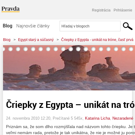
Registrácia
Prihlásenie
Blog
Najnovšie články
Najčítanejšie články
Blog
>
Egypt starý a súčasný
>
Čriepky z Egypta - unikát na tróne, časť prvá
Najkomentovanejšie články
Zoznam blogov
Komerčné blogy
Čriepky z Egypta – unikát na tró
24. novembra 2010 12:20
, Prečítané 5 545x,
Katarina Licha
,
Nezaradené
Priznám sa, že som dlho rozmýšľala nad názvom tohto čriepku. Je t
veľmi nemám rada, pretože je tak unikátna, že nie je možné ju poro