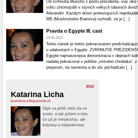
Od zvrhnutia Mursiho z postu prezidenta, viac ako 
volici zhromazdili v styroch velkych taboroch dvoc
Alexandrii. Kazdym dnom protestujucich nepribudalo
MB (Moslimskeho Bratstva) rozhodli, ze je [...]
Pravda o Egypte III. cast
19.08.2013
Tento clanok je tretim pokracovanim predchadzaju
o udalostiach v Egypte. ZVRHNUTIE PREZIDENTA
Egypte najmasovejsia demonstracia v dejinach lud
nadalej pokracoval v politike „mrtveho chrobaka“, v
prejavom, na namestia a do ulic prichadzalo [...]
RSS
Katarina Licha
pustnaruza.blog.pravda.sk
Deje sa príliš veľa zla vo
svete, a tak píšem o tom,
čo už je minulosťou, ale
krásnou a inšpiratívnou