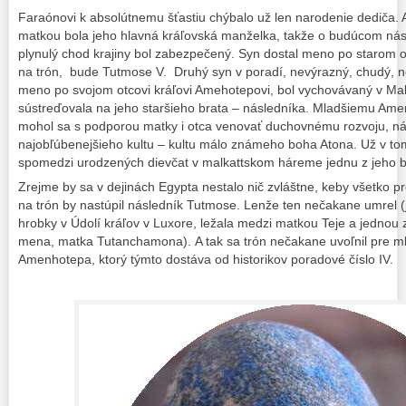
Faraónovi k absolútnemu šťastiu chýbalo už len narodenie dediča. A
matkou bola jeho hlavná kráľovská manželka, takže o budúcom nás
plynulý chod krajiny bol zabezpečený. Syn dostal meno po starom o
na trón, bude Tutmose V. Druhý syn v poradí, nevýrazný, chudý, n
meno po svojom otcovi kráľovi Amehotepovi, bol vychovávaný v Mal
sústreďovala na jeho staršieho brata – následníka. Mladšiemu Ame
mohol sa s podporou matky i otca venovať duchovnému rozvoju, ná
najobľúbenejšieho kultu – kultu málo známeho boha Atona. Už v t
spomedzi urodzených dievčat v malkattskom háreme jednu z jeho bu
Zrejme by sa v dejinách Egypta nestalo nič zvláštne, keby všetko p
na trón by nastúpil následník Tutmose. Lenže ten nečakane umrel
hrobky v Údolí kráľov v Luxore, ležala medzi matkou Teje a jednou 
mena, matka Tutanchamona). A tak sa trón nečakane uvoľnil pre ml
Amenhotepa, ktorý týmto dostáva od historikov poradové číslo IV.