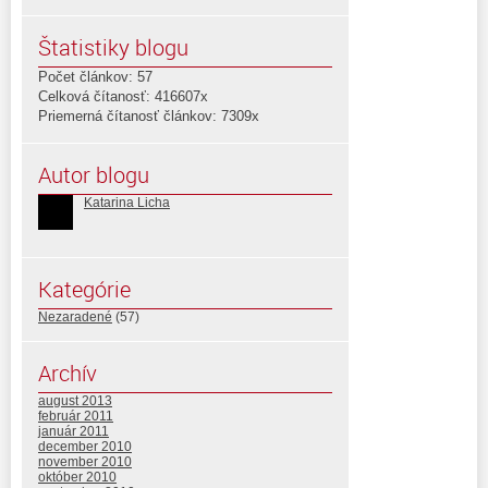
Štatistiky blogu
Počet článkov: 57
Celková čítanosť: 416607x
Priemerná čítanosť článkov: 7309x
Autor blogu
Katarina Licha
Kategórie
Nezaradené
(57)
Archív
august 2013
február 2011
január 2011
december 2010
november 2010
október 2010