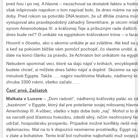
pred ňou i po nej.
A hlavne – nezachoval sa dostatok faktov a hodn
však inšpirovalo napokon o tom napísať bolo, že dnes máme na sve
doby. Pred rokom sa potvrdilo DNA testom, že už dlhšie známa múm
vystupoval ako pravdepodobný záhadný Smenkhare, je otcom mla
synom Amenohotepa III. a kráľovnej Teje a príbuzným rade ďalšíc
dnes bude reč? O unikáte na egyptskom kráľovskom tróne – o fara
Hovoriť o človeku, ako o akomsi unikáte je asi zvláštne. Ale keď sa 
a keď sa pokúsim bližšie vám pomôcť pochopiť, čo vlastne urobil, a
dáte na konci článku za pravdu, že Achnaton bol unikátom na egyp
Nebudem spomínať veci, ktoré sa dajú nájsť v knihách, encyklopédiác
budete chcieť, si môžete dnes ľahko nájsť a doplniť. Skúsime sa spo
minulosti Egypta. Takže……najprv navštívime Malkatu, nádherný krá
zhruba 3300 rokmi, všetko začalo……
Časť prvá. Začiatok
Malkata v Luxore
– „Dom radostí“, nádherný kráľovský palác so 
„bazénom“ v Egypte, ktorý dal pre potešenie svojej milovanej hlavn
Amenhotep III. A vôbec, všetko v tejto dobe bolo „naj“. Mohol si to d
sa narodil pod šťastnou hviezdou, zdedil silný, ničím neohrozený fa
udržať, hospodársku prosperitu. Prípadné možné konflikty riešil mi
diplomaciou. Mal na to k dispozícii nesmierne prostriedky, Egypt za 
v zlate a bohatstve. Tento kráľ bol rozhodne najbohatší muž svojej 