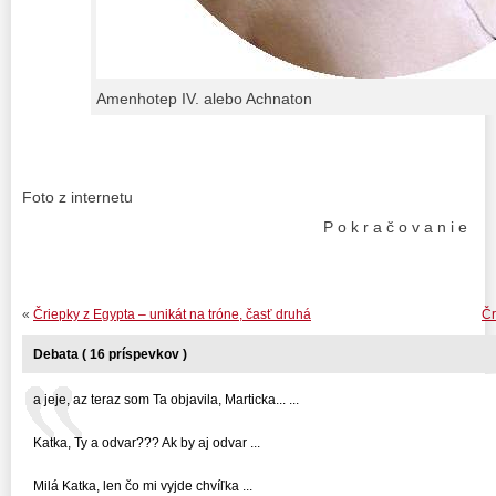
Amenhotep IV. alebo Achnaton
Foto z internetu
P o k r a č o v a n i e
«
Čriepky z Egypta – unikát na tróne, časť druhá
Čr
Debata ( 16 príspevkov )
a jeje, az teraz som Ta objavila, Marticka... ...
Katka, Ty a odvar??? Ak by aj odvar ...
Milá Katka, len čo mi vyjde chvíľka ...