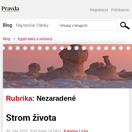
Registrácia
Prihlásenie
Blog
Najnovšie články
Najčítanejšie články
Blog
>
Egypt starý a súčasný
Najkomentovanejšie články
Zoznam blogov
Komerčné blogy
Rubrika:
Nezaradené
Strom života
30. júla 2010, Prečítané 14 842x,
Katarina Licha