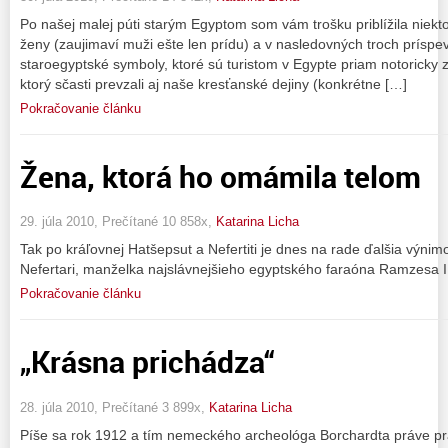
Po našej malej púti starým Egyptom som vám trošku priblížila niek
ženy (zaujimaví muži ešte len prídu) a v nasledovných troch príspe
staroegyptské symboly, ktoré sú turistom v Egypte priam notorick
ktorý sčasti prevzali aj naše kresťanské dejiny (konkrétne […]
Pokračovanie článku
Žena, ktorá ho omámila telom
29. júla 2010, Prečítané 10 858x,
Katarina Licha
Tak po kráľovnej Hatšepsut a Nefertiti je dnes na rade ďalšia výn
Nefertari, manželka najslávnejšieho egyptského faraóna Ramzesa I
Pokračovanie článku
„Krásna prichádza“
28. júla 2010, Prečítané 3 899x,
Katarina Licha
Píše sa rok 1912 a tím nemeckého archeológa Borchardta práve pr