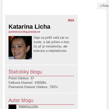
« Prvá
RSS
Katarina Licha
pustnaruza.blog.pravda.sk
Deje sa príliš veľa zla vo
svete, a tak píšem o tom,
čo už je minulosťou, ale
krásnou a inšpiratívnou
Štatistiky blogu
Počet článkov: 57
Celková čítanosť: 416506x
Priemerná čítanosť článkov: 7307x
Autor blogu
Katarina Licha