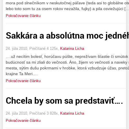
mora pod slnečníkom v neskutočnej páľave (teda asi to globálne ot
lebo toto som tu za osem rokov nezažila, fujky) a pila osviežujúci […
Pokračovanie článku
Sakkára a absolútna moc jedné
24. júla 2010, Prečítané 4 125x,
Katarina Licha
….už necítim bolesť, horúčavu púšte, neprežívam šťastie či smútok t
budúcnosť sa mi zliali do večnosti. Áno, žijem vo večnosti a navek
mesta, sýtim dušu pokrmami v hrobke, ktorá vzbudzuje úžas, pretože
krajine Ta Meri….
Pokračovanie článku
Chcela by som sa predstaviť….
24. júla 2010, Prečítané 3 828x,
Katarina Licha
Pokračovanie článku