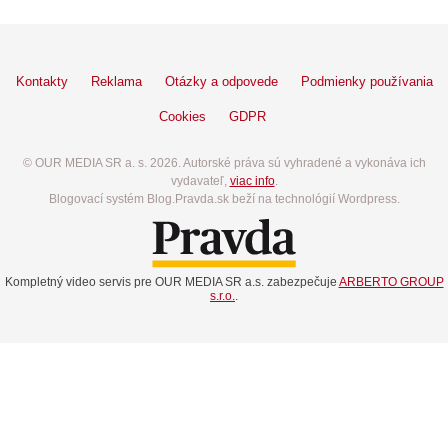
Kontakty
Reklama
Otázky a odpovede
Podmienky používania
Cookies
GDPR
© OUR MEDIA SR a. s. 2026. Autorské práva sú vyhradené a vykonáva ich
vydavateľ,
viac info
.
Blogovací systém Blog.Pravda.sk beží na technológií Wordpress.
Kompletný video servis pre OUR MEDIA SR a.s. zabezpečuje
ARBERTO GROUP
s.r.o.
.