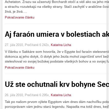
Achetaton. Zrazu sa užasnutý Borchardt otočí a vidí ako sa jeho mi
a strachu rozutekajú na všetky strany. Stačí zachytiť v arabčine čosi 
živá, je živá….
Pokračovanie článku
Aj faraón umiera v bolestiach a
27. júla 2010, Prečítané 6 242x,
Katarina Licha
V článku o Sakkáre som hovorila, že v Egypte bol faraón stelesne
dokonca aj jeho dotyk, či dotyk jeho žezla mohol zapríčiniť smrť b
stelesňoval vo svojej božskej podstate všetkých bohov a vo svojej ľ
Pokračovanie článku
Už ste ochutnali krv bohyne S
26. júla 2010, Prečítané 6 295x,
Katarina Licha
Tak po našom prvom výlete Egyptom vám dnes dám nachvíľku poko
porozprávam vám jednu starú legendu. Napadla ma totiž dnes, keď