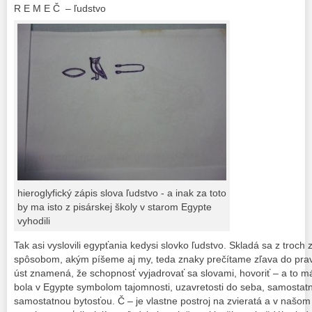
R E M E Č – ľudstvo
hieroglyfický zápis slova ľudstvo - a inak za toto
by ma isto z pisárskej školy v starom Egypte
vyhodili
Tak asi vyslovili egypťania kedysi slovko ľudstvo. Skladá sa z troch
spôsobom, akým píšeme aj my, teda znaky prečítame zľava do prav
úst znamená, že schopnosť vyjadrovať sa slovami, hovoriť – a to má
bola v Egypte symbolom tajomnosti, uzavretosti do seba, samostatn
samostatnou bytosťou. Č – je vlastne postroj na zvieratá a v naš