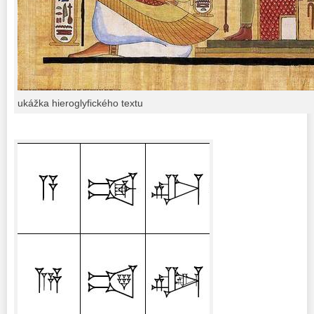
ukážka hieroglyfického textu