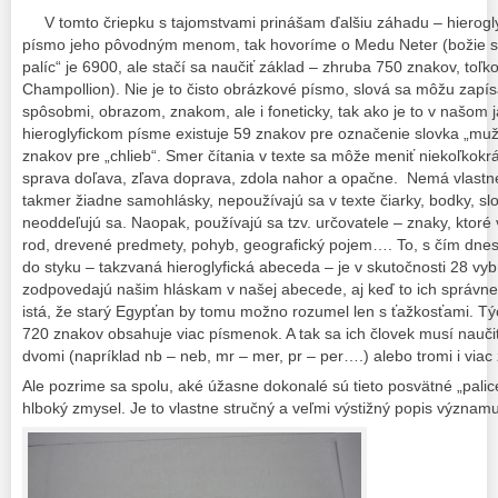
V tomto čriepku s tajomstvami prinášam ďalšiu záhadu – hieroglyf
písmo jeho pôvodným menom, tak hovoríme o Medu Neter (božie sl
palíc“ je 6900, ale stačí sa naučiť základ – zhruba 750 znakov, toľko
Champollion).
Nie je to čisto obrázkové písmo, slová sa môžu zapí
spôsobmi, obrazom, znakom, ale i foneticky, tak ako je to v našom 
hieroglyfickom písme existuje 59 znakov pre označenie slovka „muž
znakov pre „chlieb“. Smer čítania v texte sa môže meniť niekoľkokrá
sprava doľava, zľava doprava, zdola nahor a opačne. Nemá vlastne
takmer žiadne samohlásky, nepoužívajú sa v texte čiarky, bodky, sl
neoddeľujú sa. Naopak, používajú sa tzv. určovatele – znaky, ktoré
rod, drevené predmety, pohyb, geografický pojem…. To, s čím dnes
do styku – takzvaná hieroglyfická abeceda – je v skutočnosti 28 vy
zodpovedajú našim hláskam v našej abecede, aj keď to ich správne 
istá, že starý Egypťan by tomu možno rozumel len s ťažkosťami. T
720 znakov obsahuje viac písmenok. A tak sa ich človek musí nauči
dvomi (napríklad nb – neb, mr – mer, pr – per….) alebo tromi i viac 
Ale pozrime sa spolu, aké úžasne dokonalé sú tieto posvätné „palic
hlboký zmysel. Je to vlastne stručný a veľmi výstižný popis významu 