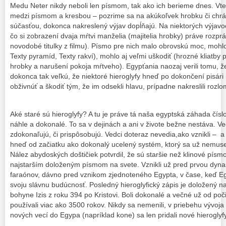
Medu Neter nikdy neboli len písmom, tak ako ich berieme dnes. Vte
medzi písmom a kresbou – pozrime sa na akúkoľvek hrobku či chr
súčasťou, dokonca nakreslený výjav dopĺňajú. Na niektorých výjav
čo si zobrazení dvaja mŕtvi manželia (majitelia hrobky) práve rozprá
novodobé titulky z filmu). Písmo pre nich malo obrovskú moc, moh
Texty pyramíd, Texty rakví), mohlo aj veľmi uškodiť (hrozné kliatby
hrobky a narušení pokoja mŕtveho). Egypťania naozaj verili tomu, ž
dokonca tak veľkú, že niektoré hieroglyfy hneď po dokončení pisári 
obživnúť a škodiť tým, že im odsekli hlavu, prípadne nakreslili roz
Aké staré sú hieroglyfy? A tu je práve tá naša egyptská záhada číslo 
náhle a dokonalé. To sa v dejinách a ani v živote bežne nestáva. Ve
zdokonaľujú, či prispôsobujú. Vedci doteraz nevedia,ako vznikli – 
hneď od začiatku ako dokonalý ucelený systém, ktorý sa už nemuse
Nález abydoských doštičiek potvrdil, že sú staršie než klinové písm
najstarším doloženým písmom na svete. Vznikli už pred prvou dyna
faraónov, dávno pred vznikom zjednoteného Egypta, v čase, keď Egy
svoju slávnu budúcnosť. Posledný hieroglyfický zápis je doložený n
bohyne Izis z roku 394 po Kristovi. Boli dokonalé a večné už od poči
používali viac ako 3500 rokov. Nikdy sa nemenili, v priebehu vývoja
nových vecí do Egypa (napríklad kone) sa len pridali nové hieroglyf