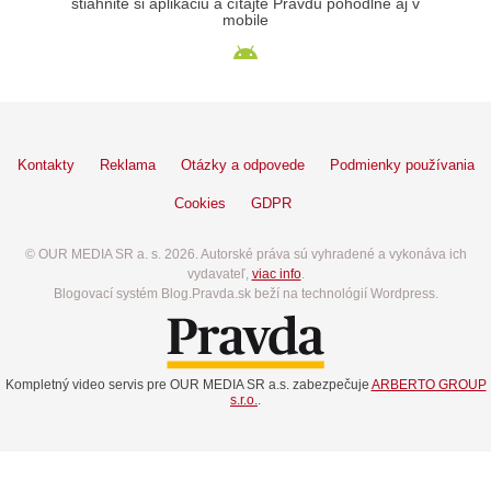
stiahnite si aplikáciu a čítajte Pravdu pohodlne aj v
mobile
Kontakty
Reklama
Otázky a odpovede
Podmienky používania
Cookies
GDPR
© OUR MEDIA SR a. s. 2026. Autorské práva sú vyhradené a vykonáva ich
vydavateľ,
viac info
.
Blogovací systém Blog.Pravda.sk beží na technológií Wordpress.
Kompletný video servis pre OUR MEDIA SR a.s. zabezpečuje
ARBERTO GROUP
s.r.o.
.