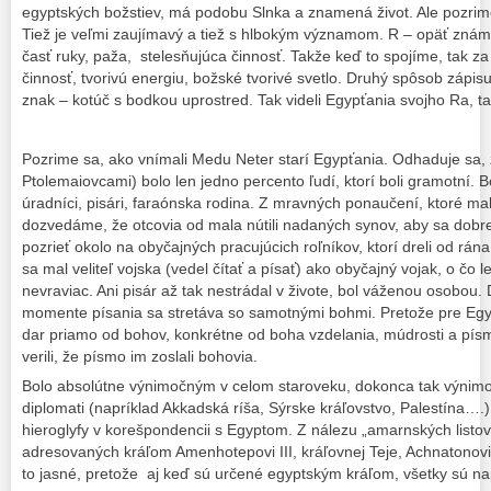
egyptských božstiev, má podobu Slnka a znamená život. Ale pozrime 
Tiež je veľmi zaujímavý a tiež s hlbokým významom. R – opäť známe
časť ruky, paža, stelesňujúca činnosť. Takže keď to spojíme, tak z
činnosť, tvorivú energiu, božské tvorivé svetlo. Druhý spôsob zápisu
znak – kotúč s bodkou uprostred. Tak videli Egypťania svojho Ra, t
Pozrime sa, ako vnímali Medu Neter starí Egypťania. Odhaduje sa,
Ptolemaiovcami) bolo len jedno percento ľudí, ktorí boli gramotní. 
úradníci, pisári, faraónska rodina. Z mravných ponaučení, ktoré mal
dozvedáme, že otcovia od mala nútili nadaných synov, aby sa dobre u
pozrieť okolo na obyčajných pracujúcich roľníkov, ktorí dreli od rána 
sa mal veliteľ vojska (vedel čítať a písať) ako obyčajný vojak, o čo l
nevraviac. Ani pisár až tak nestrádal v živote, bol váženou osobou.
momente písania sa stretáva so samotnými bohmi. Pretože pre Egy
dar priamo od bohov, konkrétne od boha vzdelania, múdrosti a pís
verili, že písmo im zoslali bohovia.
Bolo absolútne výnimočným v celom staroveku, dokonca tak výnim
diplomati (napríklad Akkadská ríša, Sýrske kráľovstvo, Palestína….
hieroglyfy v korešpondencii s Egyptom. Z nálezu „amarnských listov
adresovaných kráľom Amenhotepovi III, kráľovnej Teje, Achnatonov
to jasné, pretože aj keď sú určené egyptským kráľom, všetky sú 