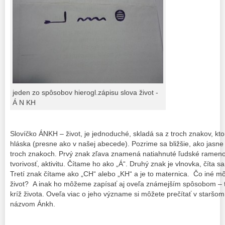
jeden zo spôsobov hierogl.zápisu slova život -
Á N KH
Slovíčko ÁNKH – život, je jednoduché, skladá sa z troch znakov, kto
hláska (presne ako v našej abecede). Pozrime sa bližšie, ako jasne a
troch znakoch. Prvý znak zľava znamená natiahnuté ľudské rameno
tvorivosť, aktivitu. Čítame ho ako „Á“. Druhý znak je vlnovka, číta 
Tretí znak čítame ako „CH“ alebo „KH“ a je to maternica. Čo iné m
život? A inak ho môžeme zapísať aj oveľa známejším spôsobom – t
kríž života. Oveľa viac o jeho význame si môžete prečítať v staršo
názvom Ánkh.