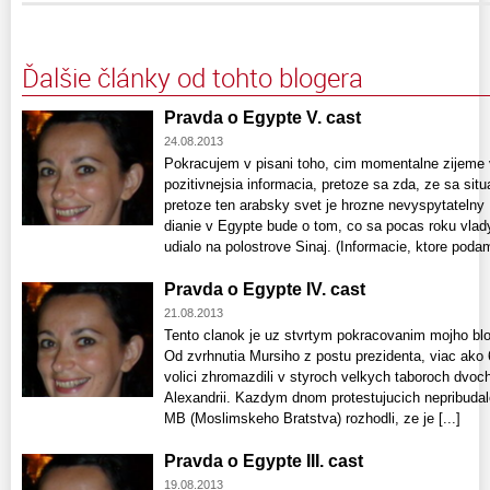
Ďalšie články od tohto blogera
Pravda o Egypte V. cast
24.08.2013
Pokracujem v pisani toho, cim momentalne zijeme 
pozitivnejsia informacia, pretoze sa zda, ze sa situ
pretoze ten arabsky svet je hrozne nevyspytatelny
dianie v Egypte bude o tom, co sa pocas roku vla
udialo na polostrove Sinaj. (Informacie, ktore podam 
Pravda o Egypte IV. cast
21.08.2013
Tento clanok je uz stvrtym pokracovanim mojho blo
Od zvrhnutia Mursiho z postu prezidenta, viac ako 
volici zhromazdili v styroch velkych taboroch dvoc
Alexandrii. Kazdym dnom protestujucich nepribudalo
MB (Moslimskeho Bratstva) rozhodli, ze je [...]
Pravda o Egypte III. cast
19.08.2013