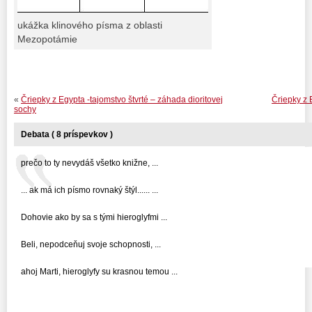
ukážka klinového písma z oblasti
Mezopotámie
«
Čriepky z Egypta -tajomstvo štvrté – záhada dioritovej
Čriepky z 
sochy
Debata ( 8 príspevkov )
prečo to ty nevydáš všetko knižne, ...
... ak má ich písmo rovnaký štýl...... ...
Dohovie ako by sa s tými hieroglyfmi ...
Beli, nepodceňuj svoje schopnosti, ...
ahoj Marti, hieroglyfy su krasnou temou ...