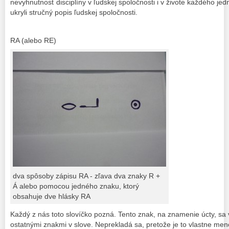
nevyhnutnosť disciplíny v ľudskej spoločnosti i v živote každého je
ukryli stručný popis ľudskej spoločnosti.
RA (alebo RE)
dva spôsoby zápisu RA - zľava dva znaky R +
Á alebo pomocou jedného znaku, ktorý
obsahuje dve hlásky RA
Každý z nás toto slovíčko pozná. Tento znak, na znamenie úcty, sa 
ostatnými znakmi v slove. Neprekladá sa, pretože je to vlastne me