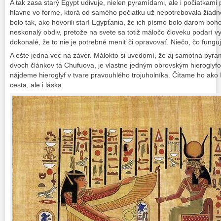
A tak zasa starý Egypt udivuje, nielen pyramídami, ale i počiatkami 
hlavne vo forme, ktorá od samého počiatku už nepotrebovala žiadn
bolo tak, ako hovorili starí Egypťania, že ich písmo bolo darom boh
neskonalý obdiv, pretože na svete sa totiž máločo človeku podarí vyt
dokonalé, že to nie je potrebné meniť či opravovať. Niečo, čo fungu
A ešte jedna vec na záver. Málokto si uvedomí, že aj samotná pyra
dvoch článkov tá Chufuova, je vlastne jedným obrovským hieroglyfo
nájdeme hieroglyf v tvare pravouhlého trojuholníka. Čítame ho ako
cesta, ale i láska.