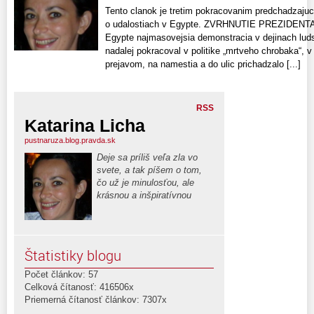
Tento clanok je tretim pokracovanim predchadzaju
o udalostiach v Egypte. ZVRHNUTIE PREZIDENTA
Egypte najmasovejsia demonstracia v dejinach lud
nadalej pokracoval v politike „mrtveho chrobaka“, v
prejavom, na namestia a do ulic prichadzalo [...]
RSS
Katarina Licha
pustnaruza.blog.pravda.sk
Deje sa príliš veľa zla vo
svete, a tak píšem o tom,
čo už je minulosťou, ale
krásnou a inšpiratívnou
Štatistiky blogu
Počet článkov: 57
Celková čítanosť: 416506x
Priemerná čítanosť článkov: 7307x