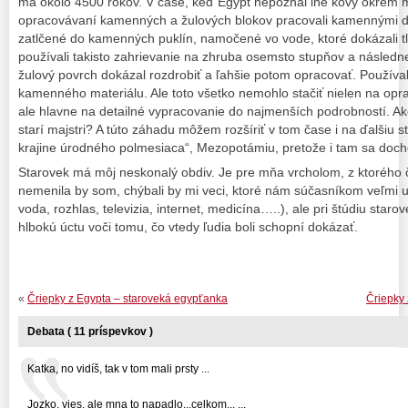
má okolo 4500 rokov. V čase, keď Egypt nepoznal iné kovy okrem m
opracovávaní kamenných a žulových blokov pracovali kamennými dlá
zatlčené do kamenných puklín, namočené vo vode, ktoré dokázali t
používali takisto zahrievanie na zhruba osemsto stupňov a následn
žulový povrch dokázal rozdrobiť a ľahšie potom opracovať. Používali 
kamenného materiálu. Ale toto všetko nemohlo stačiť nielen na opra
ale hlavne na detailné vypracovanie do najmenších podrobností. Ako 
starí majstri? A túto záhadu môžem rozšíriť v tom čase i na ďalšiu sta
krajine úrodného polmesiaca“, Mezopotámiu, pretože i tam sa dochov
Starovek má môj neskonalý obdiv. Je pre mňa vrcholom, z ktoréh
nemenila by som, chýbali by mi veci, ktoré nám súčasníkom veľmi uľ
voda, rozhlas, televizia, internet, medicína…..), ale pri štúdiu starov
hlbokú úctu voči tomu, čo vtedy ľudia boli schopní dokázať.
«
Čriepky z Egypta – staroveká egypťanka
Čriepky 
Debata ( 11 príspevkov )
Katka, no vidíš, tak v tom mali prsty ...
Jozko, vies, ale mna to napadlo...celkom... ...