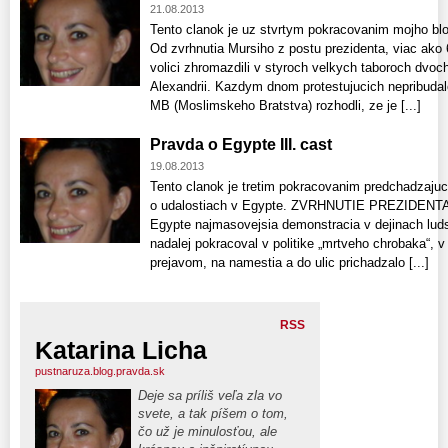
21.08.2013
Tento clanok je uz stvrtym pokracovanim mojho blo
Od zvrhnutia Mursiho z postu prezidenta, viac ako 
volici zhromazdili v styroch velkych taboroch dvoc
Alexandrii. Kazdym dnom protestujucich nepribudalo
MB (Moslimskeho Bratstva) rozhodli, ze je [...]
Pravda o Egypte III. cast
19.08.2013
Tento clanok je tretim pokracovanim predchadzaju
o udalostiach v Egypte. ZVRHNUTIE PREZIDENTA
Egypte najmasovejsia demonstracia v dejinach lud
nadalej pokracoval v politike „mrtveho chrobaka“, v
prejavom, na namestia a do ulic prichadzalo [...]
RSS
Katarina Licha
pustnaruza.blog.pravda.sk
Deje sa príliš veľa zla vo
svete, a tak píšem o tom,
čo už je minulosťou, ale