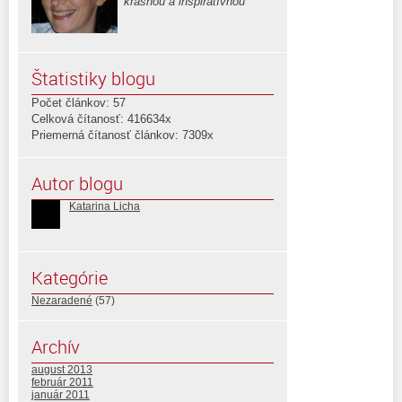
krásnou a inšpiratívnou
Štatistiky blogu
Počet článkov: 57
Celková čítanosť: 416634x
Priemerná čítanosť článkov: 7309x
Autor blogu
Katarina Licha
Kategórie
Nezaradené
(57)
Archív
august 2013
február 2011
január 2011