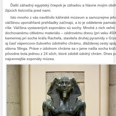
Ďalší záhadný egyptský čriepok je záhadou a hlavne mojím obdi
žijúcich tisícročia pred nami.
Isto mnoho z vás navštívilo káhirské múzeum a samozrejme jeho 
väčšinou uponáhľané prehliadky začínajú, a to je oddelenie pamiatok
ríše. Väčšina vystavených exponátov sú sochy. Mnohé z nich veľmi 
dochovanému citlivému materiálu – cédrovému drevu (pri veku 4500
kamennej pri soche kráľa Rachefa, staviteľa druhej pyramídy v Gíz
aj časť vápencovo-žulového údolného chrámu, dláždenej cesty spá
slávna Sfinga. Práve v údolnom chráme sa v jame našla socha kráľa
pôvodne bola jednou z 24 sôch, ktoré zdobili údolný chrám. Dnes p
najcennejšie exponáty múzea.