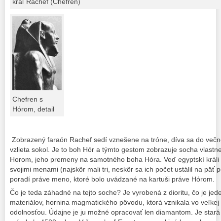
kráľ Rachef (Chefren)
Chefren s
Hórom, detail
Zobrazený faraón Rachef sedí vznešene na tróne, díva sa do večn
vzlieta sokol. Je to boh Hór a týmto gestom zobrazuje socha vlastn
Horom, jeho premeny na samotného boha Hóra. Veď egyptskí králi 
svojimi menami (najskôr mali tri, neskôr sa ich počet ustálil na päť
poradí práve meno, ktoré bolo uvádzané na kartuši práve Hórom.
Čo je teda záhadné na tejto soche? Je vyrobená z dioritu, čo je jede
materiálov, hornina magmatického pôvodu, ktorá vznikala vo veľkej 
odolnosťou. Údajne je ju možné opracovať len diamantom. Je star